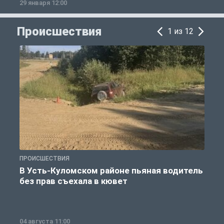
29 января 12:00
1
Происшествия
1 из 12
ПРОИСШЕСТВИЯ
П
В Усть-Куломском районе пьяная водитель
без прав съехала в кювет
б
04 августа 11:00
0