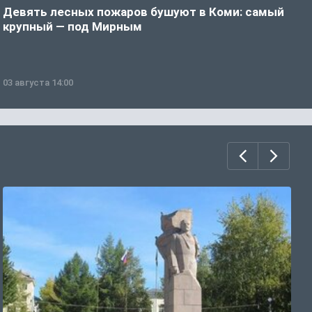
Девять лесных пожаров бушуют в Коми: самый
«
крупный — под Мирным
03 августа 14:00
0