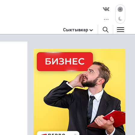
Сыктывкар