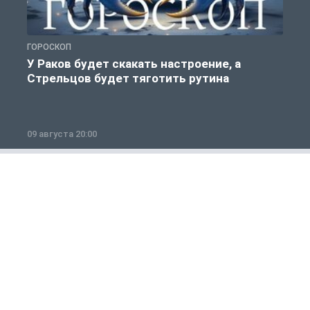
ГОРОСКОП
Г
У Раков будет скакать настроение, а
Стрельцов будет тяготить рутина
п
09 августа 20:00
0
Общество
1 из 12