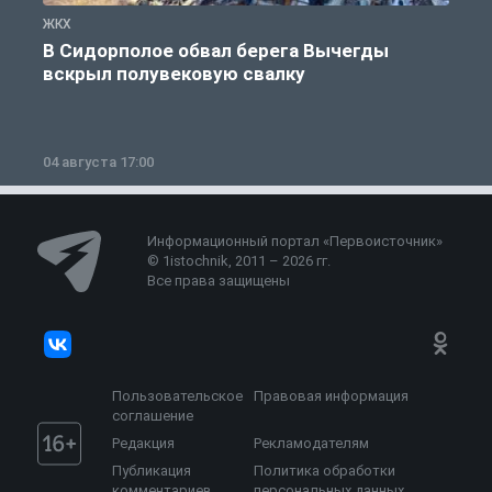
ЖКХ
Ж
В Сидорполое обвал берега Вычегды
вскрыл полувековую свалку
04 августа 17:00
3
Информационный портал «Первоисточник»
© 1istochnik, 2011 – 2026 гг.
Все права защищены
Пользовательское
Правовая информация
соглашение
Редакция
Рекламодателям
Публикация
Политика обработки
комментариев
персональных данных