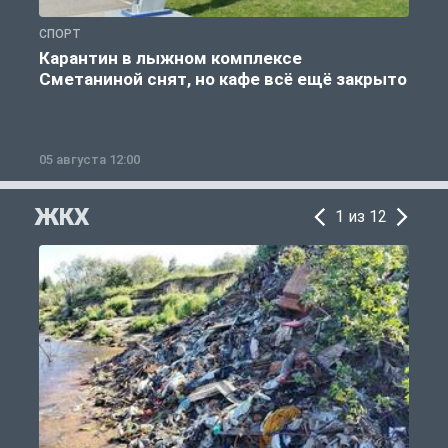
СПОРТ
С
Карантин в лыжном комплексе
Сметаниной снят, но кафе всё ещё закрыто
05 августа 12:00
2
ЖКХ
1 из 12