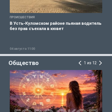
ПРОИСШЕСТВИЯ
П
В Усть-Куломском районе пьяная водитель
без прав съехала в кювет
б
04 августа 11:00
0
Общество
1 из 12