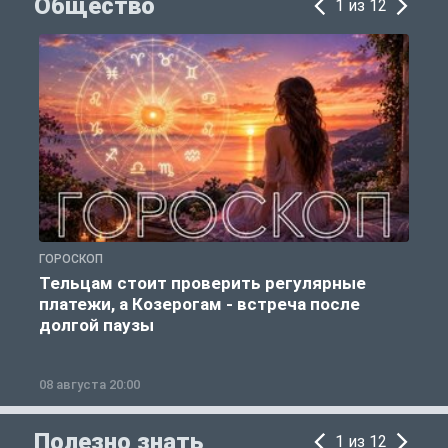
Общество
1 из 12
ГОРОСКОП
Р
Тельцам стоит проверить регулярные
платежи, а Козерогам - встреча после
долгой паузы
08 августа 20:00
0
Полезно знать
1 из 12