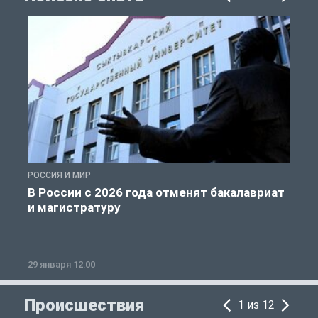
РОССИЯ И МИР
А
В России с 2026 года отменят бакалавриат
и магистратуру
29 января 12:00
1
Происшествия
1 из 12