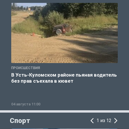
ПРОИСШЕСТВИЯ
П
В Усть-Куломском районе пьяная водитель
без прав съехала в кювет
б
04 августа 11:00
0
Спорт
1 из 12