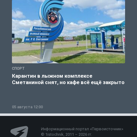
СПОРТ
С
Карантин в лыжном комплексе
Сметаниной снят, но кафе всё ещё закрыто
05 августа 12:00
2
Информационный портал «Первоисточник»
© 1istochnik, 2011 – 2026 гг.