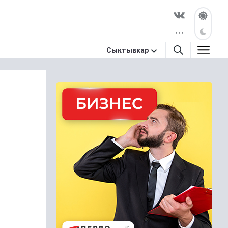
Сыктывкар