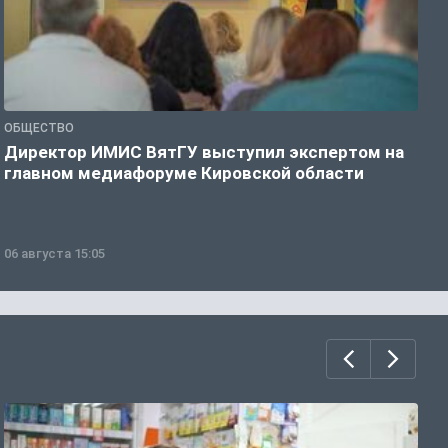
ОБЩЕСТВО
О
Директор ИМИС ВятГУ выступил экспертом на
В
главном медиафоруме Кировской области
з
06 августа 15:05
0