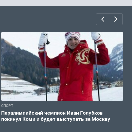
СПОРТ
С
Паралимпийский чемпион Иван Голубков
Н
покинул Коми и будет выступать за Москву
р