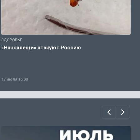
ЗДОРОВЬЕ
З
«Наноклещи» атакуют Россию
В
т
17 июля 16:00
0