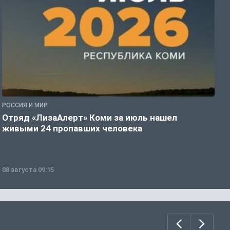
РОССИЯ И МИР
А
Отряд «ЛизаАлерт» Коми за июль нашел
С
живыми 24 пропавших человека
р
08 августа 09:15
0