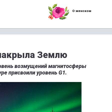
О женском
 накрыла Землю
ровень возмущений магнитосферы
уре присвоили уровень G1.