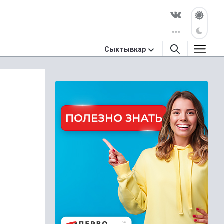
Сыктывкар