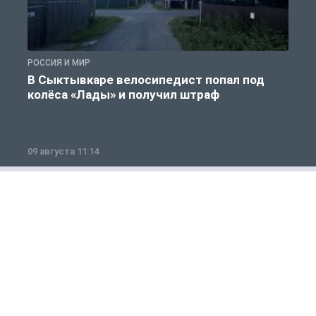
РОССИЯ И МИР
Р
В Сыктывкаре велосипедист попал под
колёса «Лады» и получил штраф
09 августа 11:14
0
Полезно знать
1 из 12