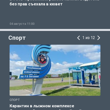
без прав съехала в кювет
б
04 августа 11:00
0
Спорт
1 из 12
СПОРТ
С
Карантин в лыжном комплексе