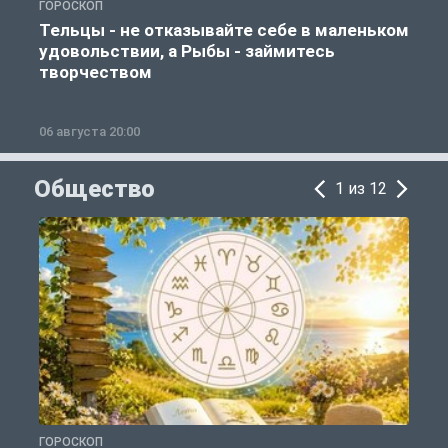
ГОРОСКОП
Г
Тельцы - не отказывайте себе в маленьком
удовольствии, а Рыбы - займитесь
творчеством
06 августа 20:00
0
Общество
1 из 12
ГОРОСКОП
О