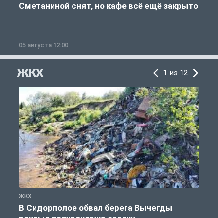
Сметаниной снят, но кафе всё ещё закрыто
05 августа 12:00
2
ЖКХ
1 из 12
ЖКХ
Ж
В Сидорполое обвал берега Вычегды
вскрыл полувековую свалку