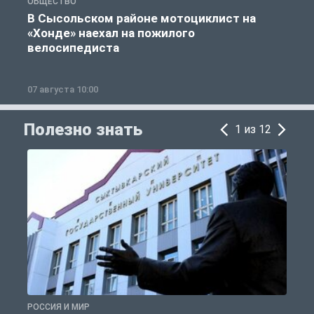
ОБЩЕСТВО
О
В Сысольском районе мотоциклист на
«Хонде» наехал на пожилого
велосипедиста
07 августа 10:00
0
Полезно знать
1 из 12
РОССИЯ И МИР
А