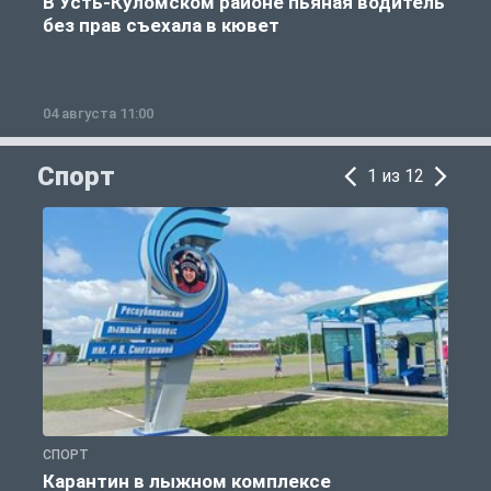
В Усть-Куломском районе пьяная водитель
без прав съехала в кювет
б
04 августа 11:00
0
Спорт
1 из 12
СПОРТ
С
Карантин в лыжном комплексе