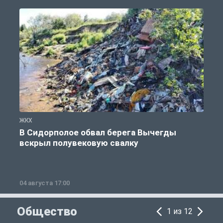
ЖКХ
Ж
В Сидорполое обвал берега Вычегды
вскрыл полувековую свалку
04 августа 17:00
3
Общество
1 из 12