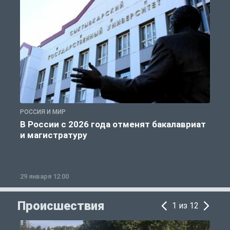
РОССИЯ И МИР
А
В России с 2026 года отменят бакалавриат
и магистратуру
29 января 12:00
1
Происшествия
1 из 12