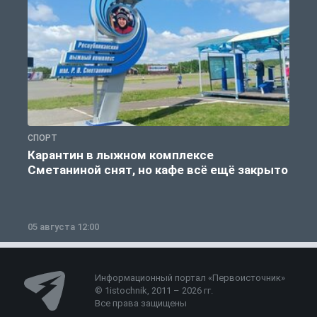
СПОРТ
С
Карантин в лыжном комплексе
Сметаниной снят, но кафе всё ещё закрыто
05 августа 12:00
2
Информационный портал «Первоисточник»
© 1istochnik, 2011 – 2026 гг.
Все права защищены