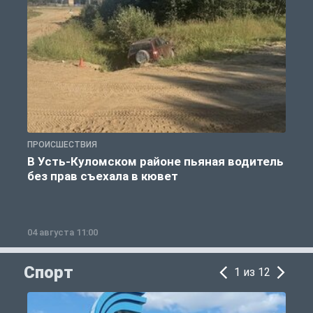
ПРОИСШЕСТВИЯ
П
В Усть-Куломском районе пьяная водитель
без прав съехала в кювет
б
04 августа 11:00
0
Спорт
1 из 12