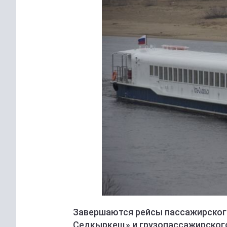
Завершаются рейсы пассажирског
Седкыркещ» и грузопассажирского