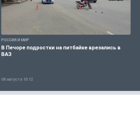
РОССИЯ И МИР
Р
В Печоре подростки на питбайке врезались в
О
ВАЗ
ж
08 августа 10:12
0