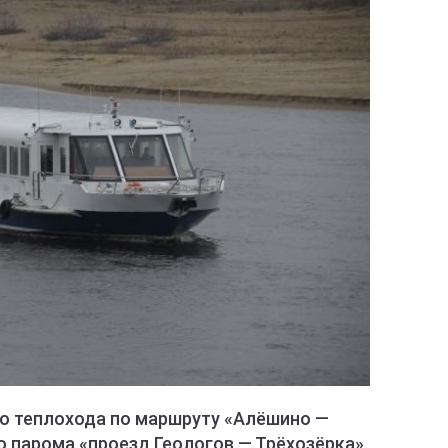
о теплохода по маршруту «Алёшино —
 парома «проезд Геологов — Трёхозёрка».