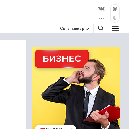
Сыктывкар