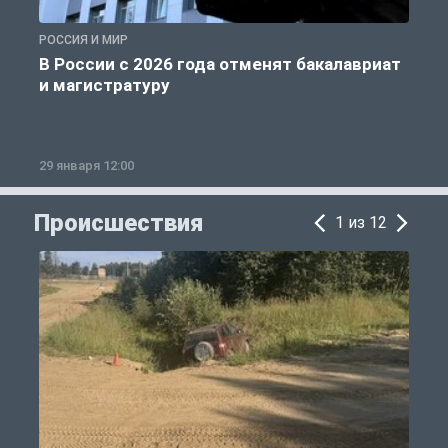
РОССИЯ И МИР
А
В России с 2026 года отменят бакалавриат
и магистратуру
29 января 12:00
1
Происшествия
1 из 12