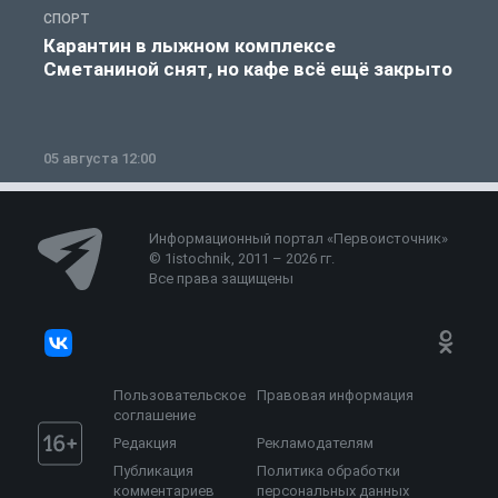
СПОРТ
С
Карантин в лыжном комплексе
Сметаниной снят, но кафе всё ещё закрыто
05 августа 12:00
2
Информационный портал «Первоисточник»
© 1istochnik, 2011 – 2026 гг.
Все права защищены
Пользовательское
Правовая информация
соглашение
Редакция
Рекламодателям
Публикация
Политика обработки
комментариев
персональных данных