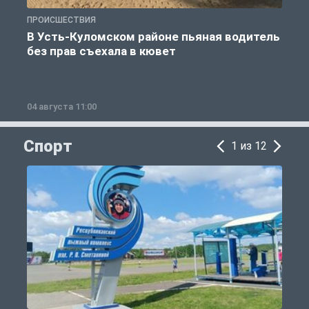
ПРОИСШЕСТВИЯ
П
В Усть-Куломском районе пьяная водитель
без прав съехала в кювет
б
04 августа 11:00
0
Спорт
1 из 12