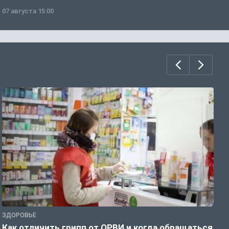
07 августа 15:00
0
ЗДОРОВЬЕ
Ж
Как отличить грипп от ОРВИ и когда обращаться
С