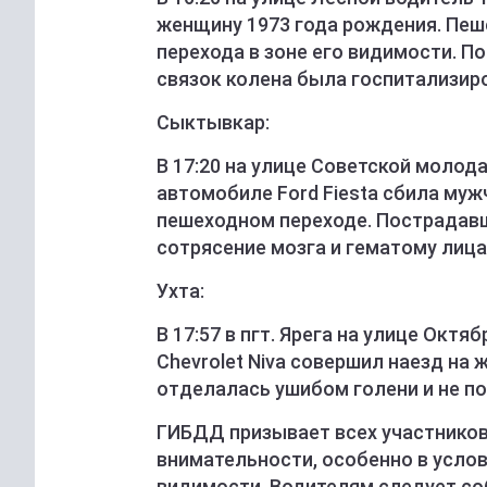
женщину 1973 года рождения. Пеш
перехода в зоне его видимости. 
связок колена была госпитализиро
Сыктывкар:
В 17:20 на улице Советской молод
автомобиле Ford Fiesta сбила муж
пешеходном переходе. Пострадавш
сотрясение мозга и гематому лица
Ухта:
В 17:57 в пгт. Ярега на улице Окт
Chevrolet Niva совершил наезд на
отделалась ушибом голени и не п
ГИБДД призывает всех участнико
внимательности, особенно в усло
видимости. Водителям следует со