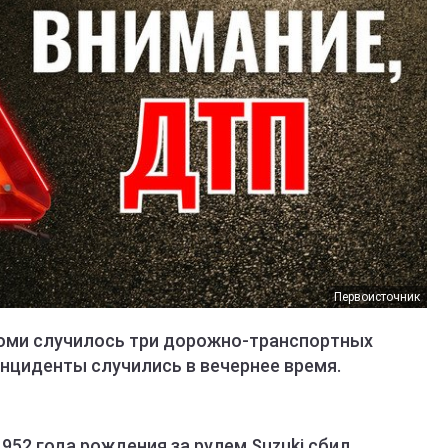
Первоисточник
Коми случилось три дорожно-транспортных
нциденты случились в вечернее время.
1952 года рождения за рулем Suzuki сбил