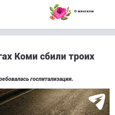
О женском
гах Коми сбили троих
ребовалась госпитализация.