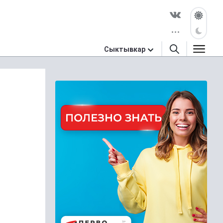
Сыктывкар