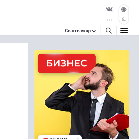
Сыктывкар