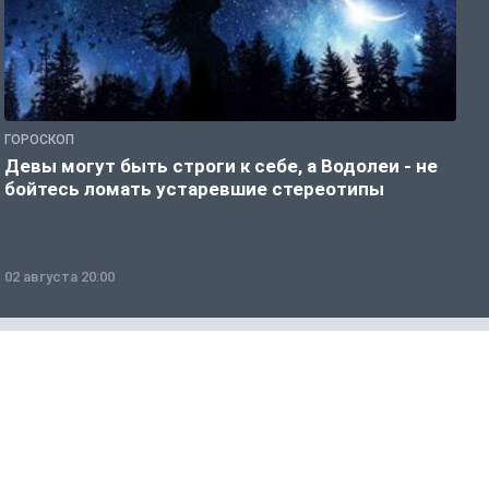
ГОРОСКОП
Р
Девы могут быть строги к себе, а Водолеи - не
Н
бойтесь ломать устаревшие стереотипы
02 августа 20:00
0