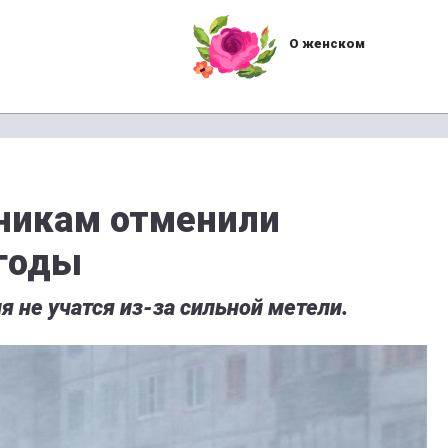
О женском
никам отменили
огоды
я не учатся из-за сильной метели.