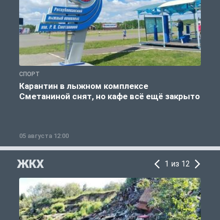
СПОРТ
С
Карантин в лыжном комплексе
Сметаниной снят, но кафе всё ещё закрыто
05 августа 12:00
2
ЖКХ
1 из 12