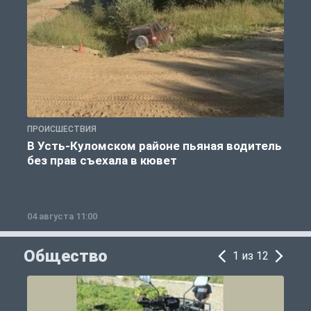
ПРОИСШЕСТВИЯ
П
В Усть-Куломском районе пьяная водитель
без прав съехала в кювет
б
04 августа 11:00
0
Общество
1 из 12