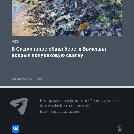
ЖКХ
Ж
В Сидорполое обвал берега Вычегды
вскрыл полувековую свалку
04 августа 17:00
3
Информационный портал «Первоисточник»
© 1istochnik, 2011 – 2026 гг.
Все права защищены