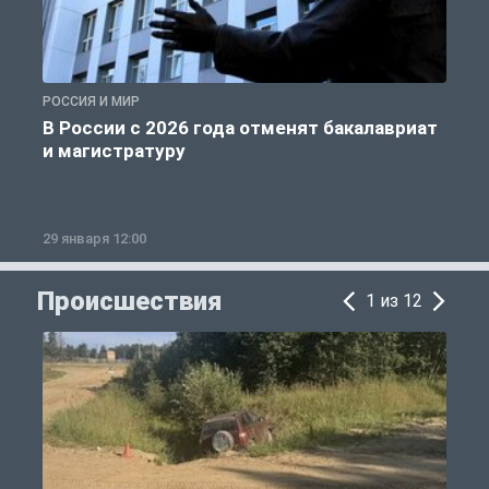
РОССИЯ И МИР
А
В России с 2026 года отменят бакалавриат
и магистратуру
29 января 12:00
1
Происшествия
1 из 12