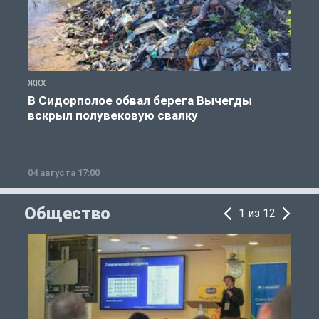
ЖКХ
Ж
В Сидорполое обвал берега Вычегды
вскрыл полувековую свалку
04 августа 17:00
3
Общество
1 из 12