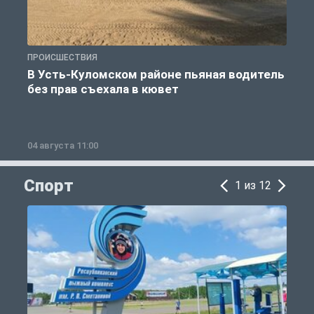
ПРОИСШЕСТВИЯ
П
В Усть-Куломском районе пьяная водитель
без прав съехала в кювет
б
04 августа 11:00
0
Спорт
1 из 12