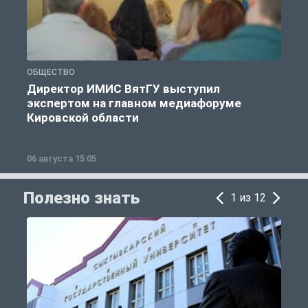
ОБЩЕСТВО
О
Директор ИМИС ВятГУ выступил
экспертом на главном медиафоруме
Кировской области
06 августа 15:05
0
Полезно знать
1 из 12