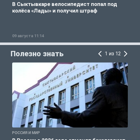
В Сыктывкаре велосипедист попал под
колёса «Лады» и получил штраф
09 августа 11:14
0
Полезно знать
1 из 12
РОССИЯ И МИР
А