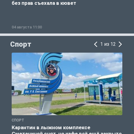
без прав съехала в кювет
б
04 августа 11:00
0
Спорт
1 из 12
СПОРТ
С
Карантин в лыжном комплексе
Сметаниной снят, но кафе всё ещё закрыто