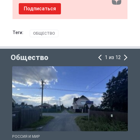
Подписаться
Теги:
ОБЩЕСТВО
Общество
1 из 12
РОССИЯ И МИР
Р