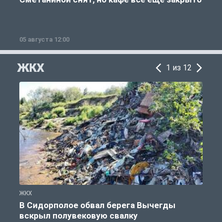
05 августа 12:00
2
ЖКХ
1 из 12
ЖКХ
Ж
В Сидорполое обвал берега Вычегды
вскрыл полувековую свалку