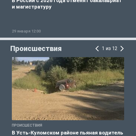
В России с 2026 года отменят бакалавриат
и магистратуру
29 января 12:00
1
Происшествия
1 из 12
ПРОИСШЕСТВИЯ
П
В Усть-Куломском районе пьяная водитель