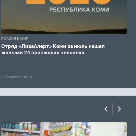
РОССИЯ И МИР
А
Отряд «ЛизаАлерт» Коми за июль нашел
С
живыми 24 пропавших человека
р
08 августа 09:15
0