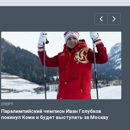
СПОРТ
С
Паралимпийский чемпион Иван Голубков
Н
покинул Коми и будет выступать за Москву
р