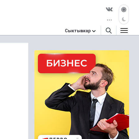
Сыктывкар