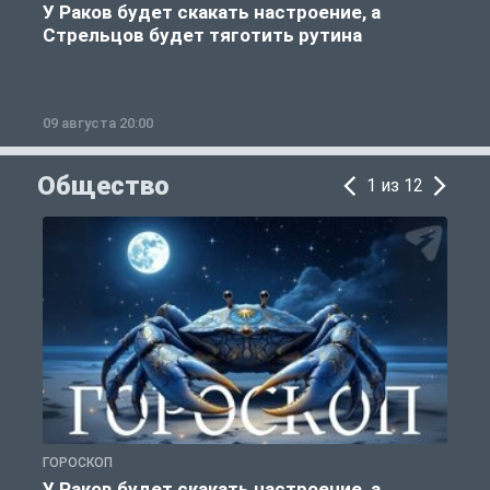
У Раков будет скакать настроение, а
Стрельцов будет тяготить рутина
09 августа 20:00
0
Общество
1 из 12
ГОРОСКОП
Р
У Раков будет скакать настроение, а