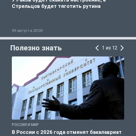
Стрельцов будет тяготить рутина
09 августа 20:00
0
Полезно знать
1 из 12
РОССИЯ И МИР
А
В России с 2026 года отменят бакалавриат