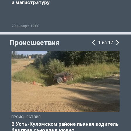
и магистратуру
29 января 12:00
1
Происшествия
1 из 12
ПРОИСШЕСТВИЯ
П
В Усть-Куломском районе пьяная водитель
без прав съехала в кювет
б