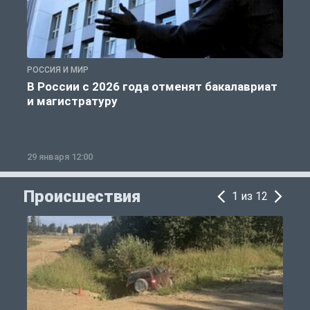
РОССИЯ И МИР
А
В России с 2026 года отменят бакалавриат
и магистратуру
29 января 12:00
1
Происшествия
1 из 12