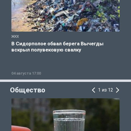
ЖКХ
Ж
В Сидорполое обвал берега Вычегды
вскрыл полувековую свалку
04 августа 17:00
3
Общество
1 из 12