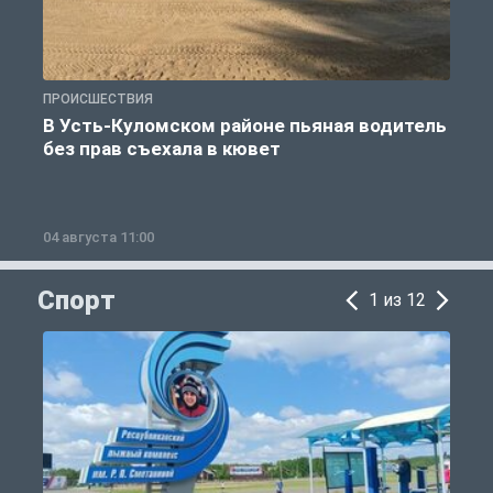
ПРОИСШЕСТВИЯ
П
В Усть-Куломском районе пьяная водитель
без прав съехала в кювет
б
04 августа 11:00
0
Спорт
1 из 12