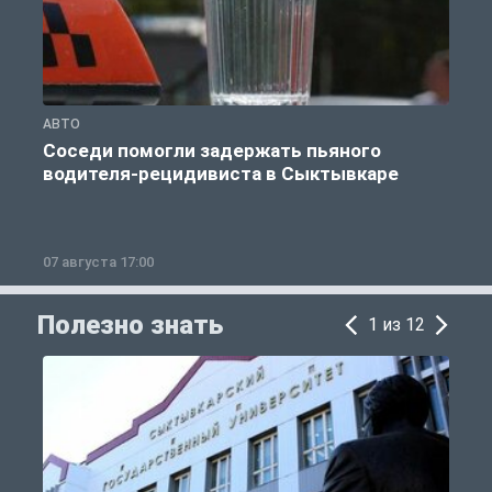
АВТО
О
Соседи помогли задержать пьяного
водителя-рецидивиста в Сыктывкаре
07 августа 17:00
0
Полезно знать
1 из 12