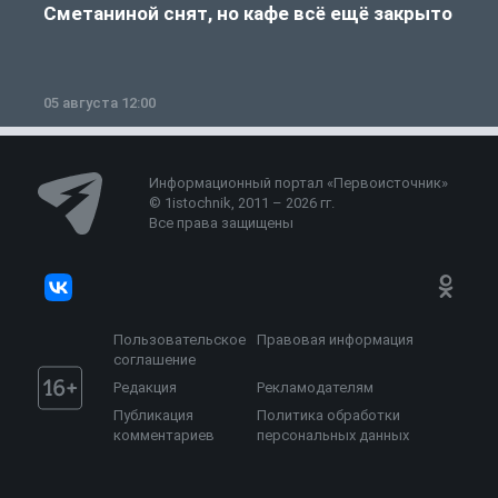
Сметаниной снят, но кафе всё ещё закрыто
05 августа 12:00
2
Информационный портал «Первоисточник»
© 1istochnik, 2011 – 2026 гг.
Все права защищены
Пользовательское
Правовая информация
соглашение
Редакция
Рекламодателям
Публикация
Политика обработки
комментариев
персональных данных