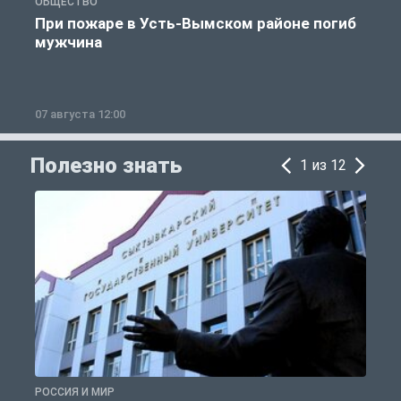
ОБЩЕСТВО
О
При пожаре в Усть-Вымском районе погиб
мужчина
07 августа 12:00
0
Полезно знать
1 из 12
РОССИЯ И МИР
А