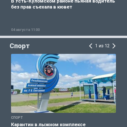
В Усть-Куломском районе пьяная водитель
без прав съехала в кювет
б
04 августа 11:00
0
Спорт
1 из 12
СПОРТ
С
Карантин в лыжном комплексе