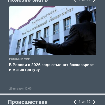
РОССИЯ И МИР
А
В России с 2026 года отменят бакалавриат
и магистратуру
29 января 12:00
1
Происшествия
1 из 12