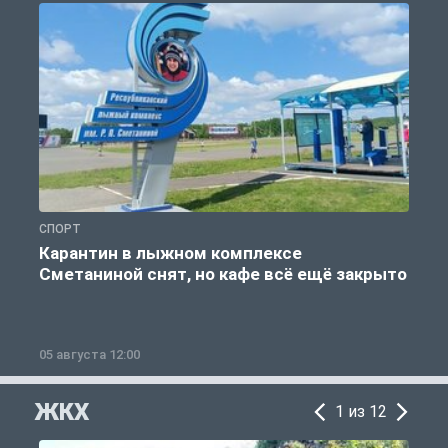
СПОРТ
С
Карантин в лыжном комплексе
Сметаниной снят, но кафе всё ещё закрыто
05 августа 12:00
2
ЖКХ
1 из 12