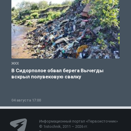
ЖКХ
Ж
В Сидорполое обвал берега Вычегды
вскрыл полувековую свалку
04 августа 17:00
3
Информационный портал «Первоисточник»
© 1istochnik, 2011 – 2026 гг.