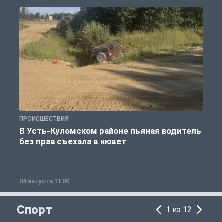
ПРОИСШЕСТВИЯ
П
В Усть-Куломском районе пьяная водитель
без прав съехала в кювет
б
04 августа 11:00
0
Спорт
1 из 12