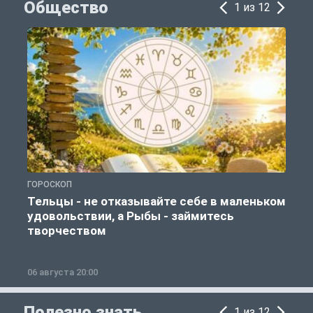
Общество
1 из 12
ГОРОСКОП
О
Тельцы - не отказывайте себе в маленьком
удовольствии, а Рыбы - займитесь
творчеством
06 августа 20:00
0
Полезно знать
1 из 12