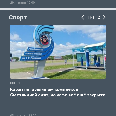
29 января 12:00
1
Спорт
1 из 12
СПОРТ
С
Карантин в лыжном комплексе
Сметаниной снят, но кафе всё ещё закрыто
05 августа 12:00
2