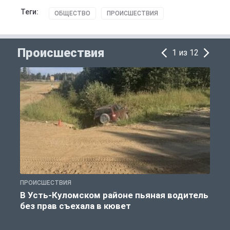
Теги:
ОБЩЕСТВО
ПРОИСШЕСТВИЯ
Происшествия
1 из 12
ПРОИСШЕСТВИЯ
П
В Усть-Куломском районе пьяная водитель
без прав съехала в кювет
б