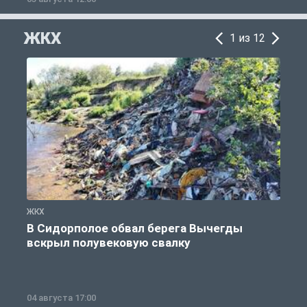
ЖКХ
1 из 12
ЖКХ
Ж
В Сидорполое обвал берега Вычегды
вскрыл полувековую свалку
04 августа 17:00
3