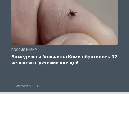
РОССИЯ И МИР
Р
За неделю в больницы Коми обратилось 32
человека с укусами клещей
08 августа 11:12
0
Полезно знать
1 из 12