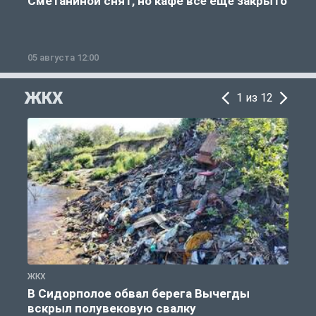
Сметаниной снят, но кафе всё ещё закрыто
05 августа 12:00
2
ЖКХ
1 из 12
ЖКХ
Ж
В Сидорполое обвал берега Вычегды
вскрыл полувековую свалку