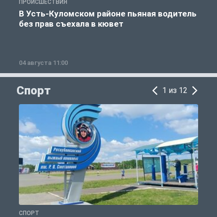
ПРОИСШЕСТВИЯ
П
В Усть-Куломском районе пьяная водитель
без прав съехала в кювет
б
04 августа 11:00
0
Спорт
1 из 12
СПОРТ
С