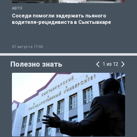
АВТО
О
Соседи помогли задержать пьяного
водителя-рецидивиста в Сыктывкаре
07 августа 17:00
0
Полезно знать
1 из 12