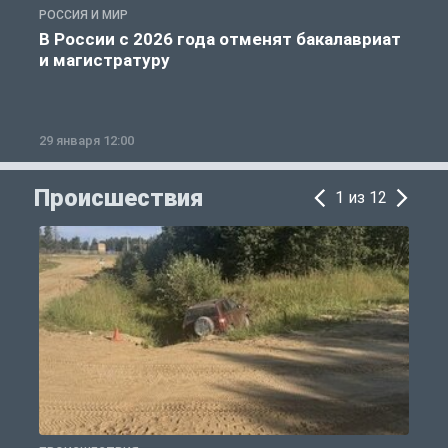
РОССИЯ И МИР
А
В России с 2026 года отменят бакалавриат
и магистратуру
29 января 12:00
1
Происшествия
1 из 12