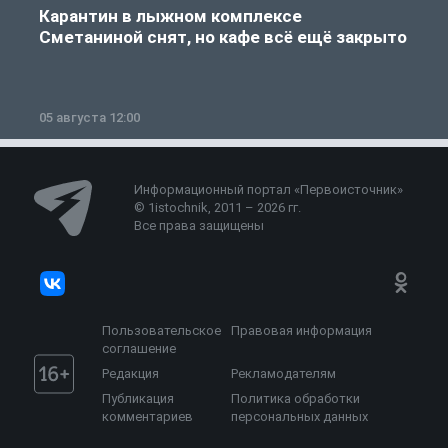
Карантин в лыжном комплексе
Сметаниной снят, но кафе всё ещё закрыто
05 августа 12:00
2
Информационный портал «Первоисточник»
© 1istochnik, 2011 – 2026 гг.
Все права защищены
Пользовательское
Правовая информация
соглашение
Редакция
Рекламодателям
Публикация
Политика обработки
комментариев
персональных данных