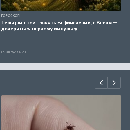
ГОРОСКОП
Г
Тельцам стоит заняться финансами, а Весам —
Б
довериться первому импульсу
о
05 августа 20:00
0