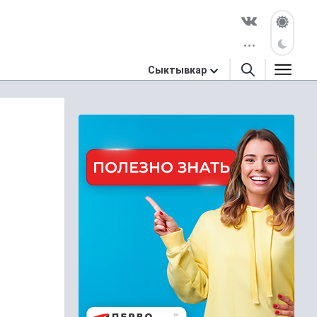
Сыктывкар