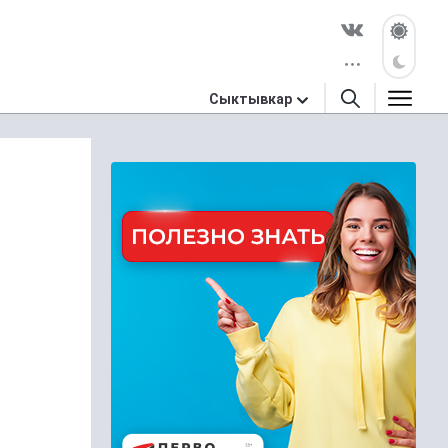
Сыктывкар