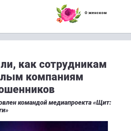
О женском
али, как сотрудникам
целым компаниям
мошенников
овлен командой медиапроекта «Щит:
ти»