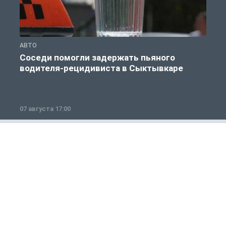
АВТО
А
Соседи помогли задержать пьяного
водителя-рецидивиста в Сыктывкаре
07 августа 17:00
0
Общество
1 из 12