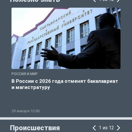
РОССИЯ И МИР
А
В России с 2026 года отменят бакалавриат
и магистратуру
29 января 12:00
1
Происшествия
1 из 12