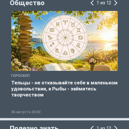
Общество
1 из 12
ГОРОСКОП
О
Тельцы - не отказывайте себе в маленьком
удовольствии, а Рыбы - займитесь
творчеством
06 августа 20:00
0
Полезно знать
1 из 12