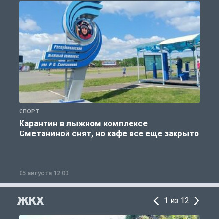
СПОРТ
С
Карантин в лыжном комплексе
Сметаниной снят, но кафе всё ещё закрыто
05 августа 12:00
2
ЖКХ
1 из 12