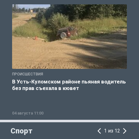
ПРОИСШЕСТВИЯ
П
В Усть-Куломском районе пьяная водитель
без прав съехала в кювет
б
04 августа 11:00
0
Спорт
1 из 12