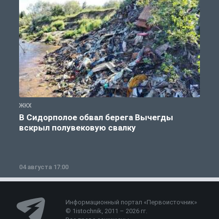
ЖКХ
Ж
В Сидорполое обвал берега Вычегды
вскрыл полувековую свалку
04 августа 17:00
3
Информационный портал «Первоисточник»
© 1istochnik, 2011 – 2026 гг.