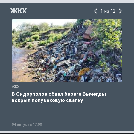
ЖКХ
1 из 12
ЖКХ
Ж
В Сидорполое обвал берега Вычегды
вскрыл полувековую свалку
04 августа 17:00
3