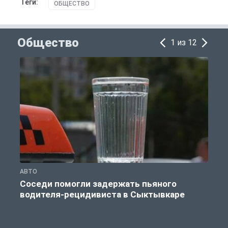
Теги:
ОБЩЕСТВО
Общество
1 из 12
АВТО
О
Соседи помогли задержать пьяного
водителя-рецидивиста в Сыктывкаре