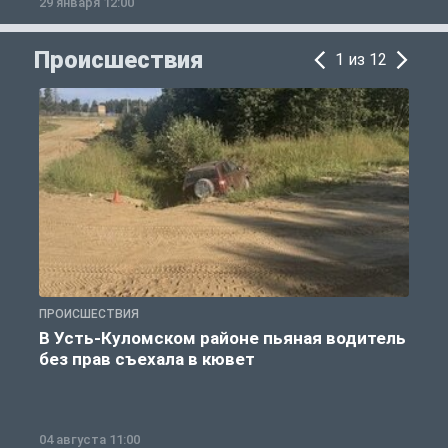
29 января 12:00
1
Происшествия
1 из 12
ПРОИСШЕСТВИЯ
П
В Усть-Куломском районе пьяная водитель
без прав съехала в кювет
б
04 августа 11:00
0