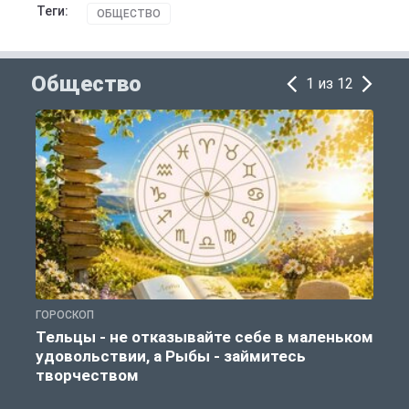
Теги:
ОБЩЕСТВО
Общество
1 из 12
ГОРОСКОП
О
Тельцы - не отказывайте себе в маленьком
удовольствии, а Рыбы - займитесь
творчеством