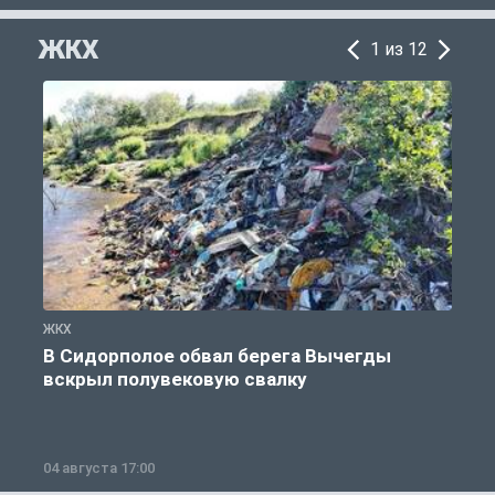
ЖКХ
1 из 12
ЖКХ
Ж
В Сидорполое обвал берега Вычегды
вскрыл полувековую свалку
04 августа 17:00
3