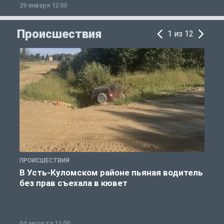
29 января 12:00
1
Происшествия
1 из 12
ПРОИСШЕСТВИЯ
П
В Усть-Куломском районе пьяная водитель
без прав съехала в кювет
б
04 августа 11:00
0