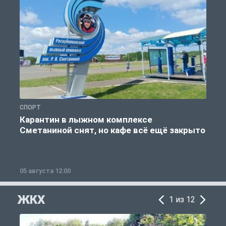
СПОРТ
С
Карантин в лыжном комплексе
Сметаниной снят, но кафе всё ещё закрыто
05 августа 12:00
2
ЖКХ
1 из 12