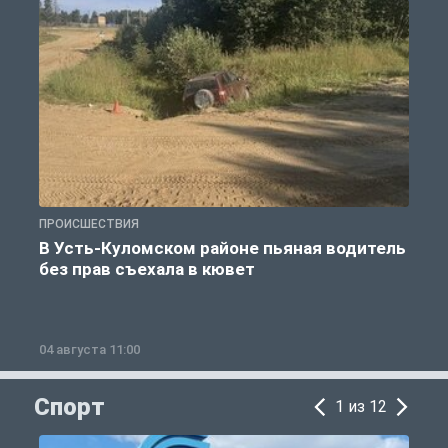
ПРОИСШЕСТВИЯ
П
В Усть-Куломском районе пьяная водитель
без прав съехала в кювет
б
04 августа 11:00
0
Спорт
1 из 12