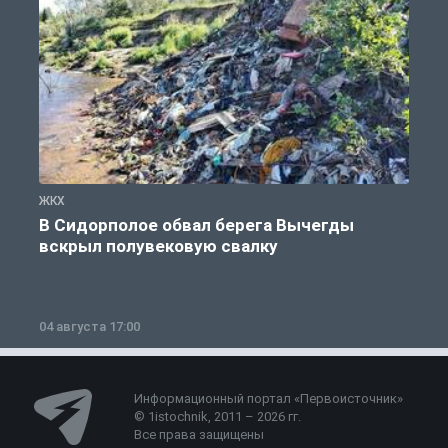
ЖКХ
Ж
В Сидорполое обвал берега Вычегды
вскрыл полувековую свалку
04 августа 17:00
3
Информационный портал «Первоисточник»
© 1istochnik, 2011 – 2026 гг.
Все права защищены