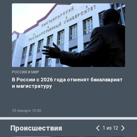
РОССИЯ И МИР
А
В России с 2026 года отменят бакалавриат
и магистратуру
29 января 12:00
1
Происшествия
1 из 12