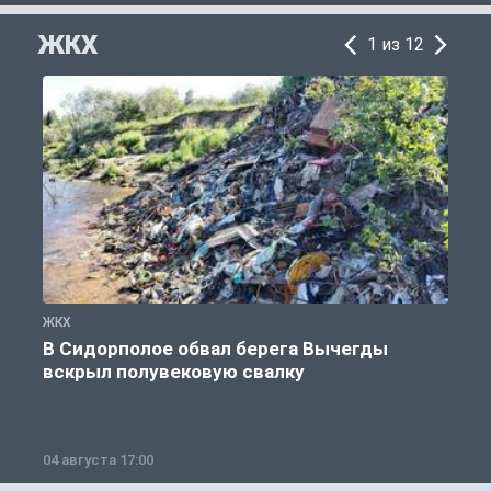
ЖКХ
1 из 12
ЖКХ
Ж
В Сидорполое обвал берега Вычегды
вскрыл полувековую свалку
04 августа 17:00
3