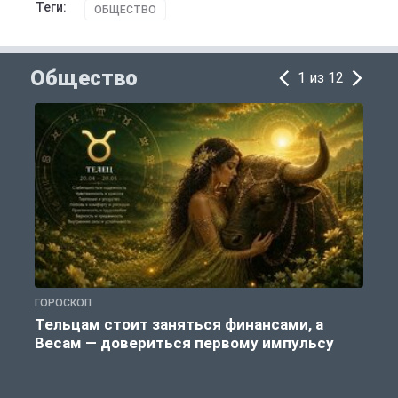
Теги:
ОБЩЕСТВО
Общество
1 из 12
ГОРОСКОП
О
Тельцам стоит заняться финансами, а
Весам — довериться первому импульсу