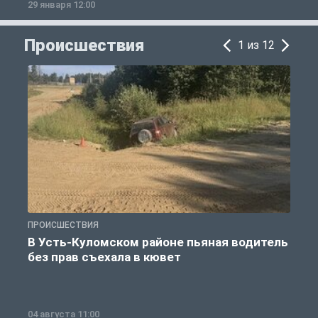
29 января 12:00
1
Происшествия
1 из 12
ПРОИСШЕСТВИЯ
П
В Усть-Куломском районе пьяная водитель
без прав съехала в кювет
б
04 августа 11:00
0