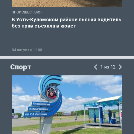
ПРОИСШЕСТВИЯ
П
В Усть-Куломском районе пьяная водитель
без прав съехала в кювет
б
04 августа 11:00
0
Спорт
1 из 12