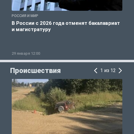
РОССИЯ И МИР
А
В России с 2026 года отменят бакалавриат
и магистратуру
29 января 12:00
1
Происшествия
1 из 12