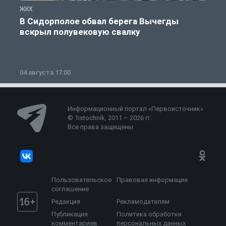
ЖКХ
Ж
В Сидорполое обвал берега Вычегды
вскрыл полувековую свалку
04 августа 17:00
3
Информационный портал «Первоисточник»
© 1istochnik, 2011 – 2026 гг.
Все права защищены
Пользовательское
Правовая информация
соглашение
Редакция
Рекламодателям
Публикация
Политика обработки
комментариев
персональных данных