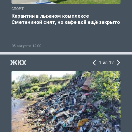
СПОРТ
С
Карантин в лыжном комплексе
Сметаниной снят, но кафе всё ещё закрыто
05 августа 12:00
2
ЖКХ
1 из 12