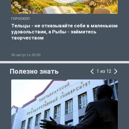
ГОРОСКОП
О
Тельцы - не отказывайте себе в маленьком
удовольствии, а Рыбы - займитесь
творчеством
06 августа 20:00
0
Полезно знать
1 из 12