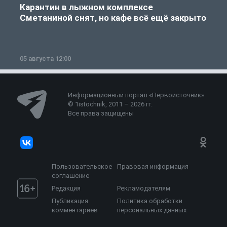
Карантин в лыжном комплексе
Сметаниной снят, но кафе всё ещё закрыто
05 августа 12:00
2
Информационный портал «Первоисточник»
© 1istochnik, 2011 – 2026 гг.
Все права защищены
Пользовательское
Правовая информация
соглашение
Редакция
Рекламодателям
Публикация
Политика обработки
комментариев
персональных данных