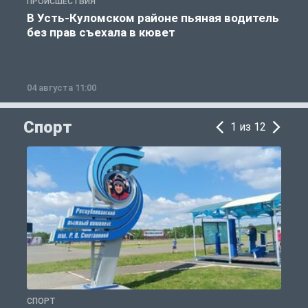
ПРОИСШЕСТВИЯ
П
В Усть-Куломском районе пьяная водитель
без прав съехала в кювет
б
04 августа 11:00
0
Спорт
1 из 12
СПОРТ
С