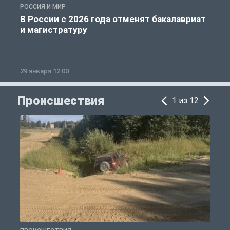
РОССИЯ И МИР
А
В России с 2026 года отменят бакалавриат
и магистратуру
29 января 12:00
1
Происшествия
1 из 12