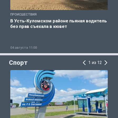
ПРОИСШЕСТВИЯ
П
В Усть-Куломском районе пьяная водитель
без прав съехала в кювет
б
04 августа 11:00
0
Спорт
1 из 12