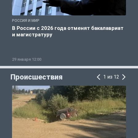
РОССИЯ И МИР
А
В России с 2026 года отменят бакалавриат
и магистратуру
29 января 12:00
1
Происшествия
1 из 12