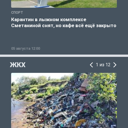
СПОРТ
С
Карантин в лыжном комплексе
Сметаниной снят, но кафе всё ещё закрыто
05 августа 12:00
2
ЖКХ
1 из 12