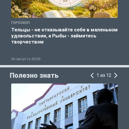
ГОРОСКОП
О
Тельцы - не отказывайте себе в маленьком
удовольствии, а Рыбы - займитесь
творчеством
06 августа 20:00
0
Полезно знать
1 из 12