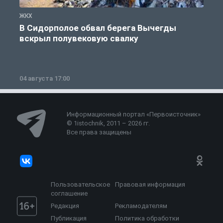
ЖКХ
Ж
В Сидорполое обвал берега Вычегды
вскрыл полувековую свалку
04 августа 17:00
3
Информационный портал «Первоисточник»
© 1istochnik, 2011 – 2026 гг.
Все права защищены
Пользовательское
Правовая информация
соглашение
Редакция
Рекламодателям
Публикация
Политика обработки