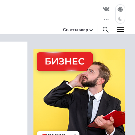
Сыктывкар