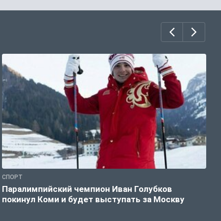
СПОРТ
С
Паралимпийский чемпион Иван Голубков
Н
покинул Коми и будет выступать за Москву
р