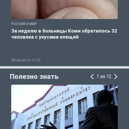
РОССИЯ И МИР
Р
За неделю в больницы Коми обратилось 32
человека с укусами клещей
08 августа 11:12
0
Полезно знать
1 из 12