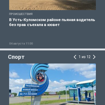
ПРОИСШЕСТВИЯ
П
В Усть-Куломском районе пьяная водитель
без прав съехала в кювет
б
04 августа 11:00
0
Спорт
1 из 12