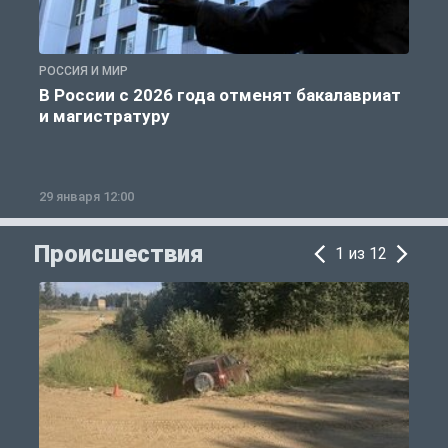
РОССИЯ И МИР
А
В России с 2026 года отменят бакалавриат
и магистратуру
29 января 12:00
1
Происшествия
1 из 12