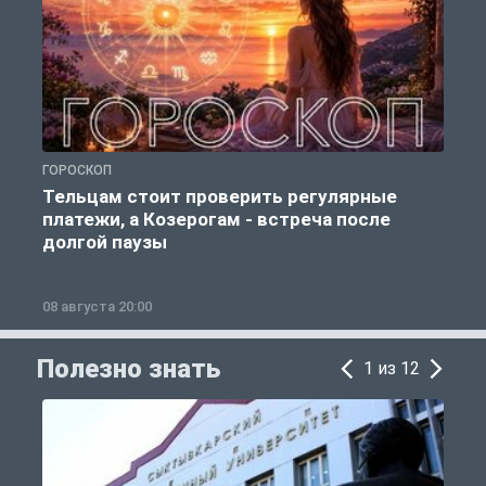
ГОРОСКОП
Р
Тельцам стоит проверить регулярные
платежи, а Козерогам - встреча после
долгой паузы
08 августа 20:00
0
Полезно знать
1 из 12