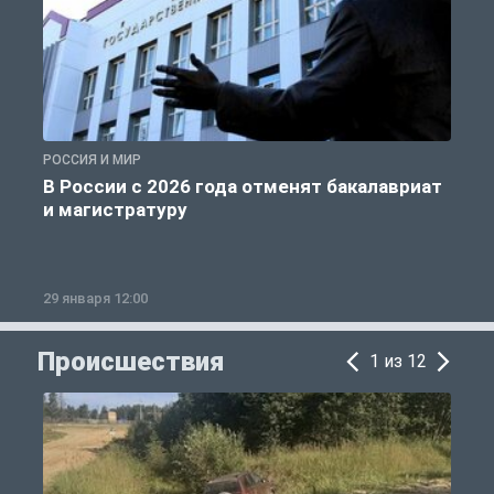
РОССИЯ И МИР
А
В России с 2026 года отменят бакалавриат
и магистратуру
29 января 12:00
1
Происшествия
1 из 12