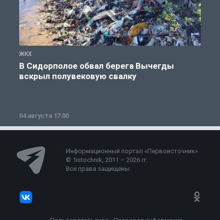
ЖКХ
Ж
В Сидорполое обвал берега Вычегды
вскрыл полувековую свалку
04 августа 17:00
3
Информационный портал «Первоисточник»
© 1istochnik, 2011 – 2026 гг.
Все права защищены