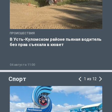
ПРОИСШЕСТВИЯ
П
В Усть-Куломском районе пьяная водитель
без прав съехала в кювет
б
04 августа 11:00
0
Спорт
1 из 12