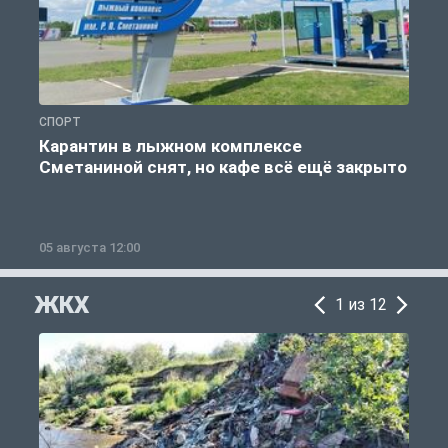
СПОРТ
С
Карантин в лыжном комплексе
Сметаниной снят, но кафе всё ещё закрыто
05 августа 12:00
2
ЖКХ
1 из 12