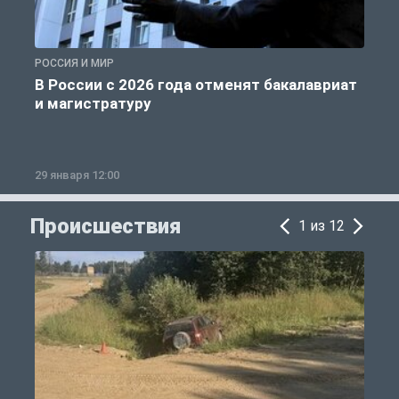
РОССИЯ И МИР
А
В России с 2026 года отменят бакалавриат
и магистратуру
29 января 12:00
1
Происшествия
1 из 12