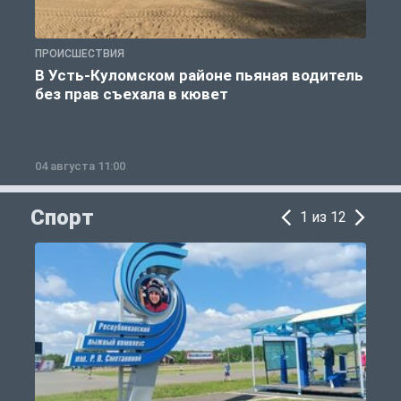
ПРОИСШЕСТВИЯ
П
В Усть-Куломском районе пьяная водитель
без прав съехала в кювет
б
04 августа 11:00
0
Спорт
1 из 12