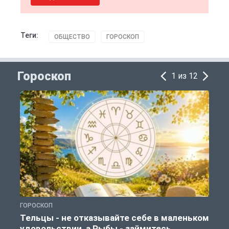
Теги:
ОБЩЕСТВО
ГОРОСКОП
Гороскоп
1 из 12
ГОРОСКОП
Г
Тельцы - не отказывайте себе в маленьком
удовольствии, а Рыбы - займитесь