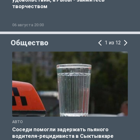
творчеством
06 августа 20:00
0
Общество
1 из 12
АВТО
О
Соседи помогли задержать пьяного
водителя-рецидивиста в Сыктывкаре