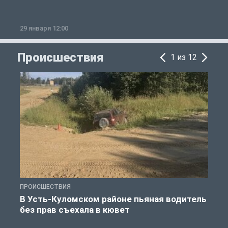
29 января 12:00
1
Происшествия
1 из 12
ПРОИСШЕСТВИЯ
П
В Усть-Куломском районе пьяная водитель
без прав съехала в кювет
б