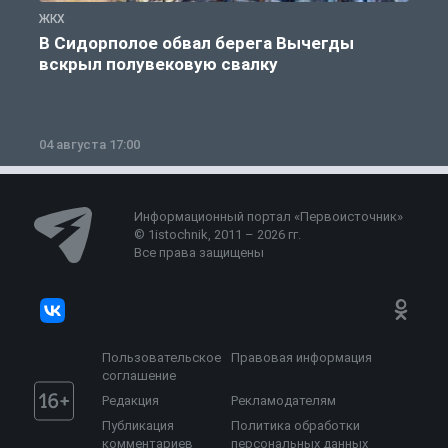
ЖКХ
Ж
В Сидорполое обвал берега Вычегды
вскрыл полувековую свалку
04 августа 17:00
3
Информационный портал «Первоисточник»
© 1istochnik, 2011 – 2026 гг.
Все права защищены
Пользовательское
Правовая информация
соглашение
Редакция
Рекламодателям
Публикация
Политика обработки
комментариев
персональных данных