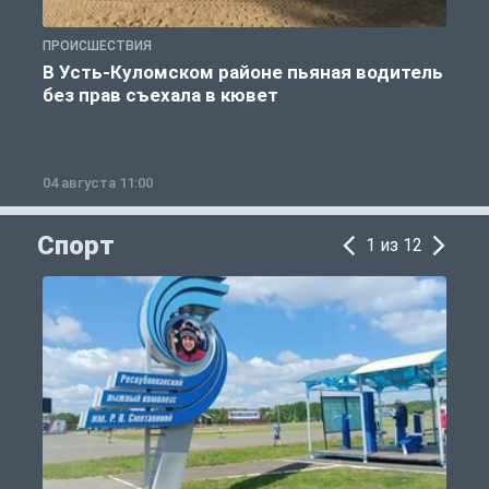
ПРОИСШЕСТВИЯ
П
В Усть-Куломском районе пьяная водитель
без прав съехала в кювет
б
04 августа 11:00
0
Спорт
1 из 12