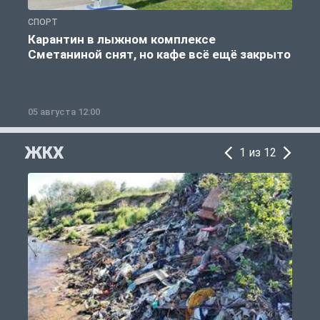
СПОРТ
С
Карантин в лыжном комплексе
Сметаниной снят, но кафе всё ещё закрыто
05 августа 12:00
2
ЖКХ
1 из 12