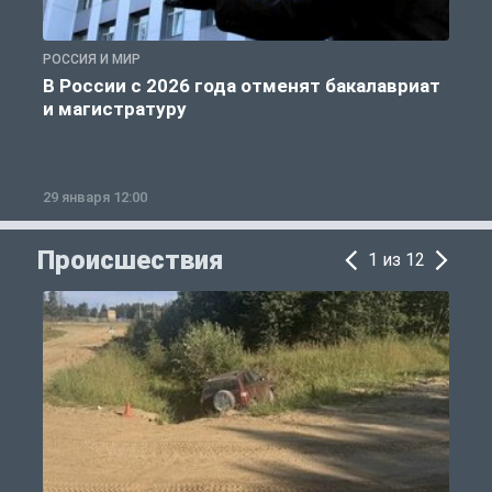
РОССИЯ И МИР
А
В России с 2026 года отменят бакалавриат
и магистратуру
29 января 12:00
1
Происшествия
1 из 12