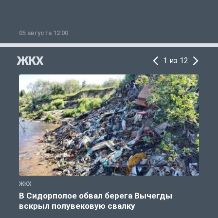
05 августа 12:00
2
ЖКХ
1 из 12
ЖКХ
Ж
В Сидорполое обвал берега Вычегды
вскрыл полувековую свалку