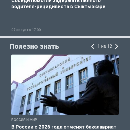
Соседи помогли задержать пьяного
водителя-рецидивиста в Сыктывкаре
07 августа 17:00
0
Полезно знать
1 из 12
РОССИЯ И МИР
А
В России с 2026 года отменят бакалавриат