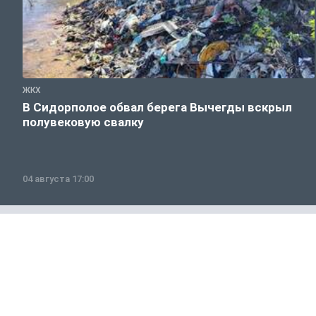
ЖКХ
В Сидорполое обвал берега Вычегды вскрыл
полувековую свалку
04 августа 17:00
Общество