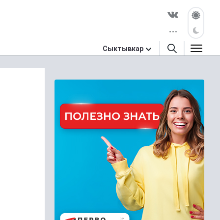
Сыктывкар