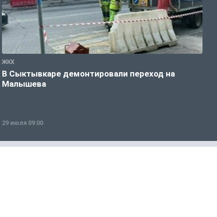
ЖКХ
Ж
В Сыктывкаре демонтировали переход на
Г
Малышева
29 июля 09:00
2