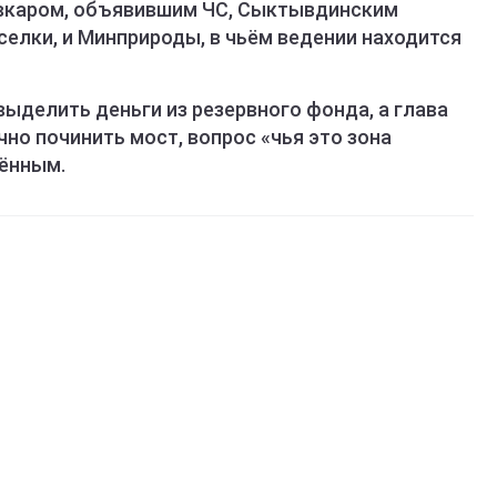
вкаром, объявившим ЧС, Сыктывдинским
селки, и Минприроды, в чьём ведении находится
ыделить деньги из резервного фонда, а глава
но починить мост, вопрос «чья это зона
шённым.