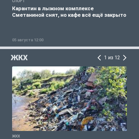
СПОРТ
С
Карантин в лыжном комплексе
Сметаниной снят, но кафе всё ещё закрыто
05 августа 12:00
2
ЖКХ
1 из 12
ЖКХ
Ж