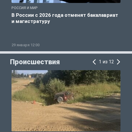
РОССИЯ И МИР
А
В России с 2026 года отменят бакалавриат
и магистратуру
29 января 12:00
1
Происшествия
1 из 12