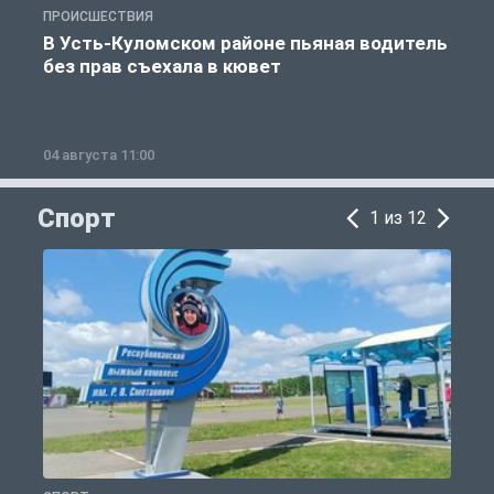
ПРОИСШЕСТВИЯ
П
В Усть-Куломском районе пьяная водитель
без прав съехала в кювет
б
04 августа 11:00
0
Спорт
1 из 12