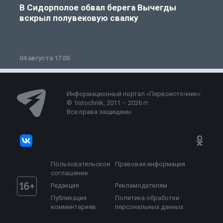
В Сидорполое обвал берега Вычегды
вскрыл полувековую свалку
04 августа 17:00
3
Информационный портал «Первоисточник»
© 1istochnik, 2011 – 2026 гг.
Все права защищены
Пользовательское
Правовая информация
соглашение
Редакция
Рекламодателям
Публикация
Политика обработки
комментариев
персональных данных