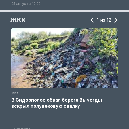
05 августа 12:00
2
ЖКХ
1 из 12
ЖКХ
Ж
В Сидорполое обвал берега Вычегды
вскрыл полувековую свалку