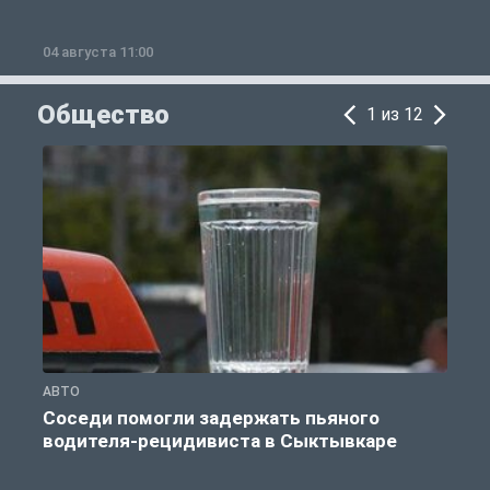
04 августа 11:00
0
Общество
1 из 12
АВТО
О
Соседи помогли задержать пьяного
водителя-рецидивиста в Сыктывкаре