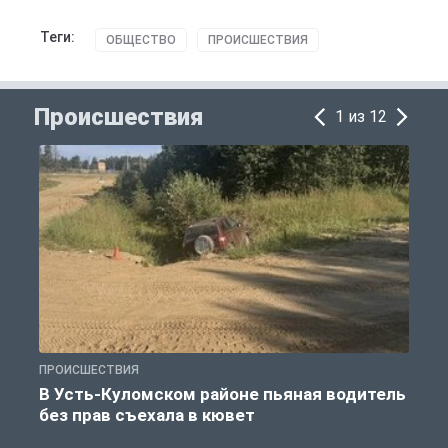
Теги:
ОБЩЕСТВО
ПРОИСШЕСТВИЯ
Происшествия
1 из 12
ПРОИСШЕСТВИЯ
П
В Усть-Куломском районе пьяная водитель
без прав съехала в кювет
б