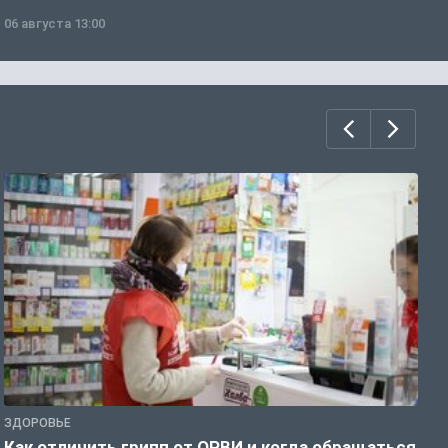
06 августа 13:00
0
ЗДОРОВЬЕ
Ж
Как отличить грипп от ОРВИ и когда обращаться
С