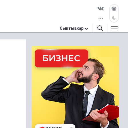
Сыктывкар