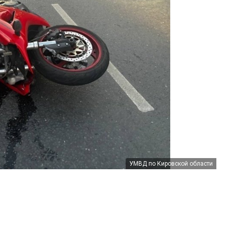
УМВД по Кировской области
УМВД по Кировской области