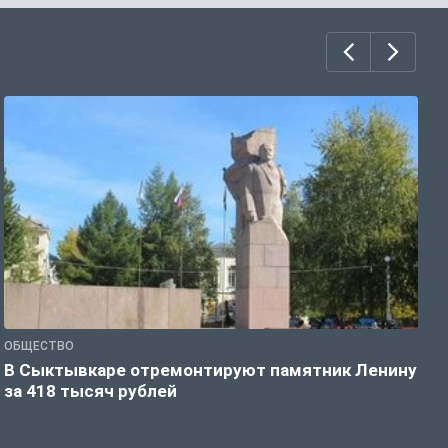
ОБЩЕСТВО
О
В Сыктывкаре отремонтируют памятник Ленину
М
за 418 тысяч рублей
в