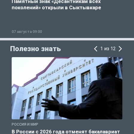
Памятный знак «Десантникам всех
поколений» открыли в Сыктывкаре
07 августа 09:00
0
Полезно знать
1 из 12
РОССИЯ И МИР
А
В России с 2026 года отменят бакалавриат