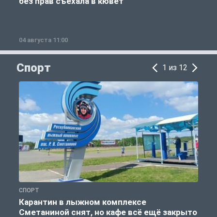
без прав съехала в кювет
б
04 августа 11:00
0
Спорт
1 из 12
СПОРТ
С
Карантин в лыжном комплексе
Сметаниной снят, но кафе всё ещё закрыто