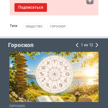
Подписаться
Теги:
ОБЩЕСТВО
ГОРОСКОП
Гороскоп
1 из 12
ГОРОСКОП
Г